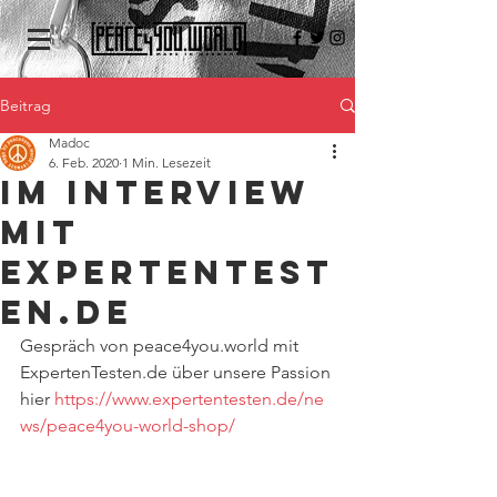
Beitrag
Madoc
6. Feb. 2020
1 Min. Lesezeit
IM INTERVIEW
mit
ExpertenTest
en.de
Gespräch von peace4you.world mit 
ExpertenTesten.de über unsere Passion 
hier 
https://www.expertentesten.de/ne
ws/peace4you-world-shop/