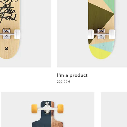
I'm a product
hnellansicht
Schnellansicht
Preis
200,00 €