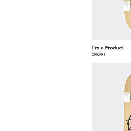
I'm a Product
Sc
Preis
200,00 €