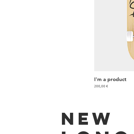
I'm a product
Sc
Preis
200,00 €
NEW