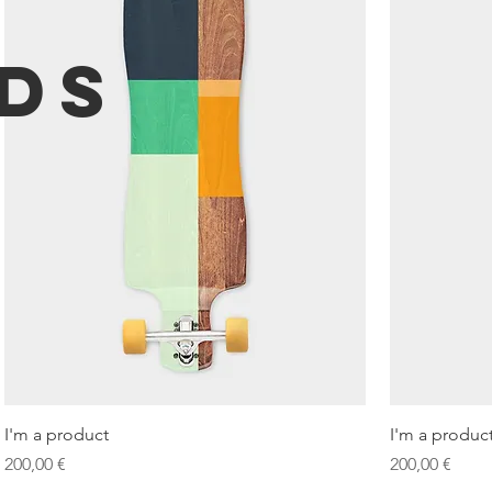
DS
Schnellansicht
I'm a product
I'm a produc
Preis
Preis
200,00 €
200,00 €