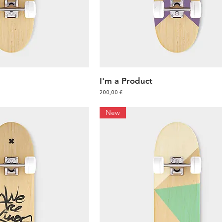
I'm a Product
hnellansicht
Schnellansicht
Preis
200,00 €
New