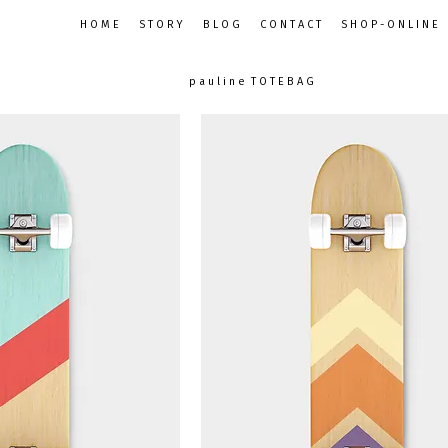
H O M E
S T O R Y
B L O G
C O N T A C T
S H O P - O N L I N E
p a u l i n e T O T E B A G